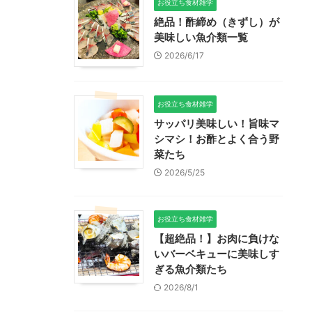
お役立ち食材雑学
絶品！酢締め（きずし）が
美味しい魚介類一覧
2026/6/17
お役立ち食材雑学
サッパリ美味しい！旨味マ
シマシ！お酢とよく合う野
菜たち
2026/5/25
お役立ち食材雑学
【超絶品！】お肉に負けな
いバーベキューに美味しす
ぎる魚介類たち
2026/8/1