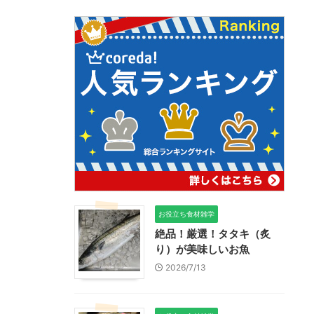
お役立ち食材雑学
絶品！厳選！タタキ（炙
り）が美味しいお魚
2026/7/13