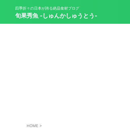
四季折々の日本が誇る絶品食材ブログ
旬果秀魚 -しゅんかしゅうとう-
HOME
>