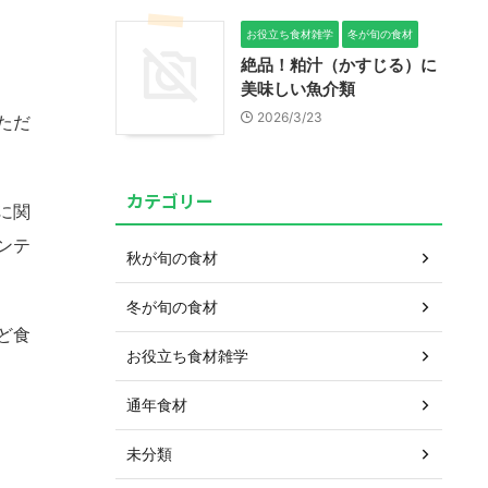
お役立ち食材雑学
冬が旬の食材
絶品！粕汁（かすじる）に
美味しい魚介類
2026/3/23
ただ
カテゴリー
に関
ンテ
秋が旬の食材
冬が旬の食材
ど食
お役立ち食材雑学
通年食材
未分類