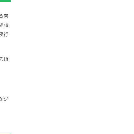
る肉
縄張
夜行
の頂
が少