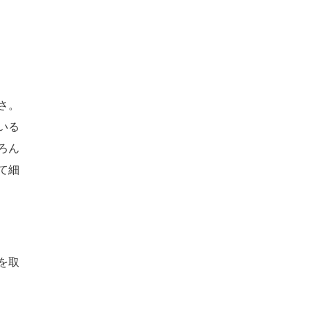
さ。
いる
ろん
て細
を取