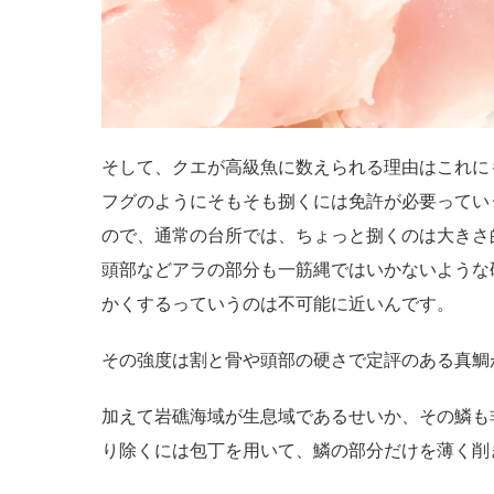
そして、クエが高級魚に数えられる理由はこれに
フグのようにそもそも捌くには免許が必要ってい
ので、通常の台所では、ちょっと捌くのは大きさ
頭部などアラの部分も一筋縄ではいかないような
かくするっていうのは不可能に近いんです。
その強度は割と骨や頭部の硬さで定評のある真鯛
加えて岩礁海域が生息域であるせいか、その鱗も
り除くには包丁を用いて、鱗の部分だけを薄く削