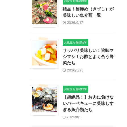
お役立ち食材雑学
絶品！酢締め（きずし）が
美味しい魚介類一覧
2026/6/17
お役立ち食材雑学
サッパリ美味しい！旨味マ
シマシ！お酢とよく合う野
菜たち
2026/5/25
お役立ち食材雑学
【超絶品！】お肉に負けな
いバーベキューに美味しす
ぎる魚介類たち
2026/8/1