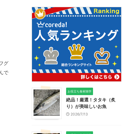
フグ
んで
お役立ち食材雑学
絶品！厳選！タタキ（炙
り）が美味しいお魚
2026/7/13