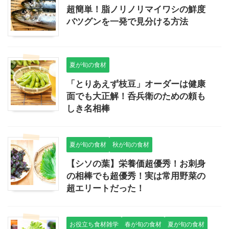
超簡単！脂ノリノリマイワシの鮮度
バツグンを一発で見分ける方法
夏が旬の食材
「とりあえず枝豆」オーダーは健康
面でも大正解！呑兵衛のための頼も
しき名相棒
夏が旬の食材
秋が旬の食材
【シソの葉】栄養価超優秀！お刺身
の相棒でも超優秀！実は常用野菜の
超エリートだった！
お役立ち食材雑学
春が旬の食材
夏が旬の食材