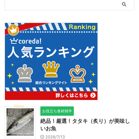
お役立ち食材雑学
絶品！厳選！タタキ（炙り）が美味し
いお魚
2026/7/13