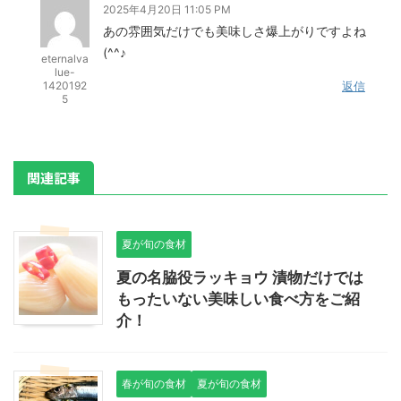
2025年4月20日 11:05 PM
あの雰囲気だけでも美味しさ爆上がりですよね
(^^♪
eternalva
lue-
1420192
返信
5
関連記事
夏が旬の食材
夏の名脇役ラッキョウ 漬物だけでは
もったいない美味しい食べ方をご紹
介！
春が旬の食材
夏が旬の食材