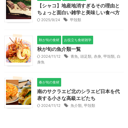
【シャコ】地産地消すぎるその理由と
ちょっと面白い雑学と美味しい食べ方
2025/9/24
甲殻類
秋が旬の食材
お役立ち食材雑学
秋が旬の魚介類一覧
2024/11/12
青魚
,
頭足類
,
赤身
,
甲殻類
,
白
身魚
春が旬の食材
南のサクラエビ北のシラエビ日本を代
表する小さな高級エビたち
2024/11/12
魚介類
,
甲殻類