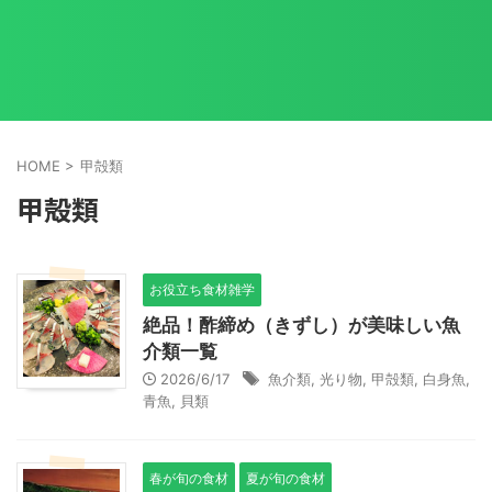
HOME
>
甲殻類
甲殻類
お役立ち食材雑学
絶品！酢締め（きずし）が美味しい魚
介類一覧
2026/6/17
魚介類
,
光り物
,
甲殻類
,
白身魚
,
青魚
,
貝類
春が旬の食材
夏が旬の食材