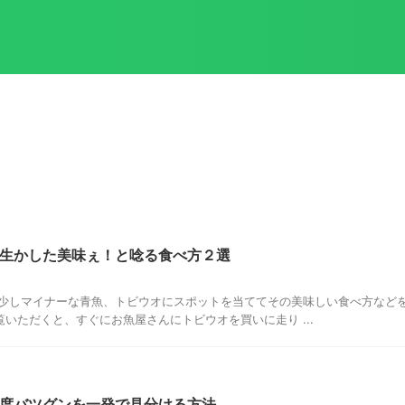
生かした美味ぇ！と唸る食べ方２選
、少しマイナーな青魚、トビウオにスポットを当ててその美味しい食べ方など
いただくと、すぐにお魚屋さんにトビウオを買いに走り ...
度バツグンを一発で見分ける方法