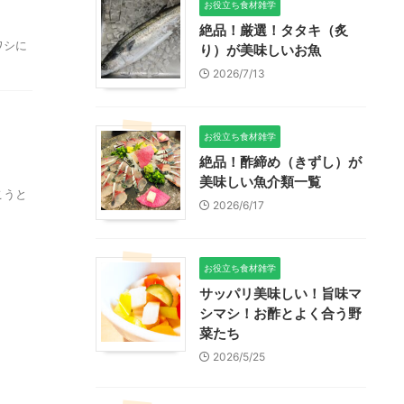
お役立ち食材雑学
絶品！厳選！タタキ（炙
ワシに
り）が美味しいお魚
2026/7/13
お役立ち食材雑学
絶品！酢締め（きずし）が
美味しい魚介類一覧
こうと
2026/6/17
お役立ち食材雑学
サッパリ美味しい！旨味マ
シマシ！お酢とよく合う野
菜たち
2026/5/25