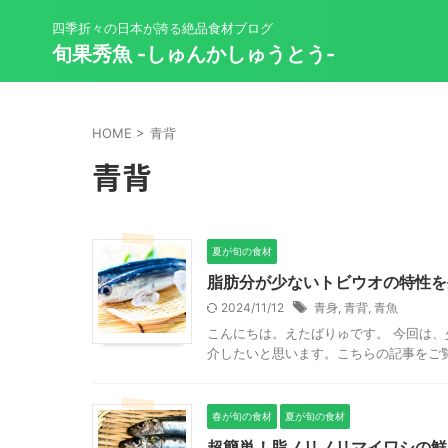
四季折々の日本が誇る絶品食材ブログ
旬果秀魚 -しゅんかしゅうとう-
HOME
>
青背
青背
夏が旬の食材
脂肪分が少ないトビウオの特性を
2024/11/12
青身
,
青背
,
青魚
こんにちは。えたばりゅです。 今回は
介したいと思います。こちらの記事をご覧
春が旬の食材
夏が旬の食材
超簡単！脂ノリノリマイワシの鮮