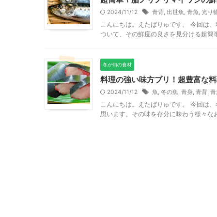
2024/11/12
青背
,
出世魚
,
青魚
,
光り
こんにちは。えたばりゅです。 今回は
ついて、その鮮度の良さを見分ける超簡単
冬が旬の食材
料理の強い味方ブリ！超豊富な料
2024/11/12
魚
,
冬の魚
,
青身
,
青背
,
青
こんにちは。えたばりゅです。 今回は
思います。その味を存分に味わう様々なお