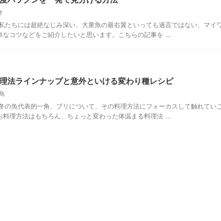
物
、私たちには超絶なじみ深い、大衆魚の最右翼といっても過言ではない、マイ
なコツなどをご紹介したいと思います。こちらの記事を ...
理法ラインナップと意外といける変わり種レシピ
魚
、冬の魚代表的一角、ブリについて、その料理方法にフォーカスして触れてい
料理方法はもちろん、ちょっと変わった体温まる料理法 ...