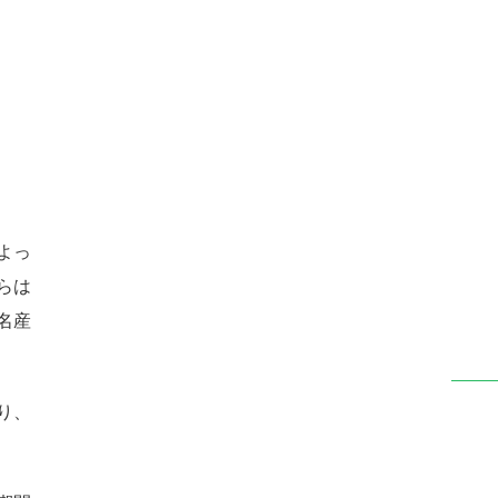
よっ
らは
名産
り、