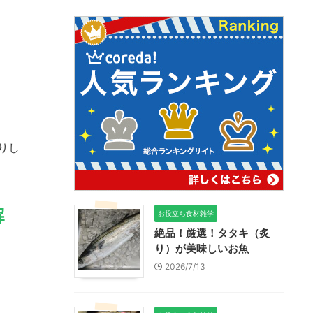
りし
解
お役立ち食材雑学
絶品！厳選！タタキ（炙
り）が美味しいお魚
2026/7/13