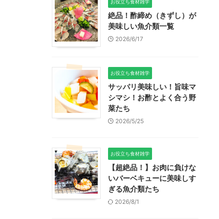
お役立ち食材雑学
絶品！酢締め（きずし）が
美味しい魚介類一覧
2026/6/17
お役立ち食材雑学
サッパリ美味しい！旨味マ
シマシ！お酢とよく合う野
菜たち
2026/5/25
お役立ち食材雑学
【超絶品！】お肉に負けな
いバーベキューに美味しす
ぎる魚介類たち
2026/8/1