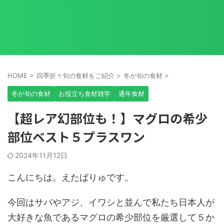
HOME
>
四季折々旬の食材をご紹介
>
冬が旬の食材
>
冬が旬の食材
お役立ち食材雑学
通年食材
【超レア幻部位も！】マグロの希少
部位ベスト５プラスワン
2024年11月12日
こんにちは。えたばりゅです。
今回はサバやアジ、イワシと並んで私たち日本人が
大好きな魚であるマグロの希少部位を厳選して５か