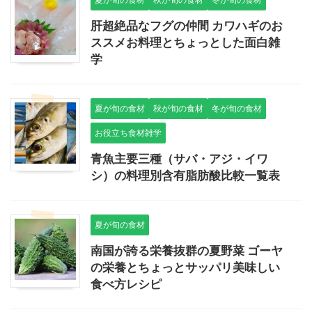
肝超絶品なフグの仲間 カワハギのお
ススメお料理とちょっとした面白雑
学
夏が旬の食材
秋が旬の食材
冬が旬の食材
お役立ち食材雑学
青魚主要三種（サバ・アジ・イワ
シ）の料理別含有脂肪酸比較一覧表
夏が旬の食材
南国が誇る栄養抜群の夏野菜 ゴーヤ
の栄養とちょっとサッパリ美味しい
食べ方レシピ