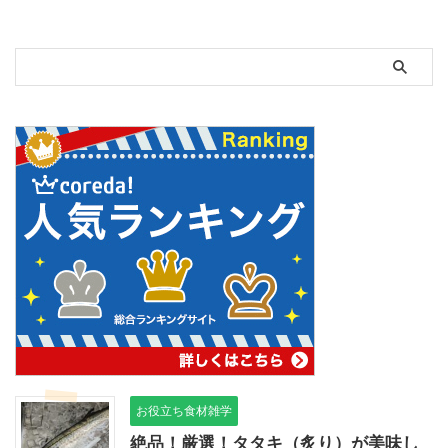
お役立ち食材雑学
絶品！厳選！タタキ（炙り）が美味し