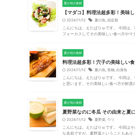
夏が旬の食材
【マダコ】料理法超多彩！美味し
2024/11/12
夏の魚
,
頭足類
こんにちは。えたばりゅです。 今回は
フォーカスしてその美味しい食べ方やマダ
夏が旬の食材
料理法超多彩！穴子の美味しい食
2024/11/12
夏の魚
,
長物
,
白身魚
こんにちは。えたばりゅです。 今回は
と思います。その美味しい食べ方や鮮度の
夏が旬の食材
夏野菜なのに冬瓜 その由来と夏
2024/11/12
夏野菜
,
ウリ
こんにちは。えたばりゅです。 今回は
な名前ですが、夏野菜ということもあり、