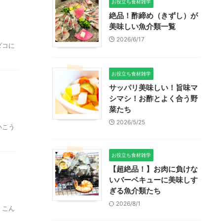
お役立ち食材雑学
絶品！酢締め（きずし）が
美味しい魚介類一覧
2026/6/17
ダコに
お役立ち食材雑学
サッパリ美味しい！旨味マ
シマシ！お酢とよく合う野
菜たち
2026/5/25
いこう
お役立ち食材雑学
【超絶品！】お肉に負けな
いバーベキューに美味しす
ぎる魚介類たち
2026/8/1
。こん