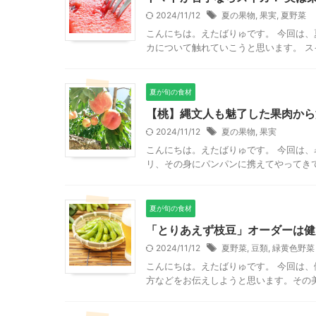
2024/11/12
夏の果物
,
果実
,
夏野菜
こんにちは。えたばりゅです。 今回は
カについて触れていこうと思います。 ス
夏が旬の食材
【桃】縄文人も魅了した果肉から
2024/11/12
夏の果物
,
果実
こんにちは。えたばりゅです。 今回は
リ、その身にパンパンに携えてやってきて
夏が旬の食材
「とりあえず枝豆」オーダーは健
2024/11/12
夏野菜
,
豆類
,
緑黄色野菜
こんにちは。えたばりゅです。 今回は
方などをお伝えしようと思います。その美