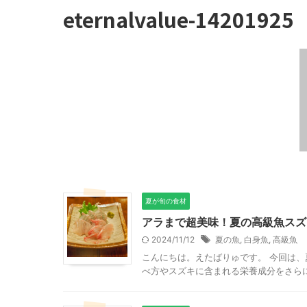
eternalvalue-14201925
夏が旬の食材
アラまで超美味！夏の高級魚スズ
2024/11/12
夏の魚
,
白身魚
,
高級魚
こんにちは。えたばりゅです。 今回は
べ方やスズキに含まれる栄養成分をさらに