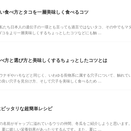
い食べ方とタコを一層美味しく食べるコツ
、私たち日本人の遺伝子の一環とも言っても過言ではないタコ、その中でもマ
コをより一層美味しくするちょっとしたコツなどにも触 ...
べ方と選び方と美味しくするちょっとしたコツとは
、ウナギやハモなどと同じく、いわゆる長物系に属する穴子について、触れて
良い穴子を見分け方、そして穴子を美味しく食べるため ...
にピッタリな超簡単レシピ
その名前がギャップに溢れているウリの仲間、冬瓜をご紹介しようと思います
夏に嬉しい栄養効果があったりするんです。また、夏に ...