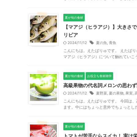
夏が旬の食材
【マアジ（ヒラアジ）】大きさで
リビア
2024/11/12
夏の魚
,
青魚
こんにちは。えたばりゅです。 えたば
マアジ（ヒラアジ）について触れていこう
夏が旬の食材
お役立ち食材雑学
高級果物の代名詞メロンの思わず
2024/11/12
夏野菜
,
夏の果物
,
果実
,
こんにちは。えたばりゅです。 今回は
ます。中にはちょっと意外でちょっとした
夏が旬の食材
トマトが苦手ならスイカ！ 実は