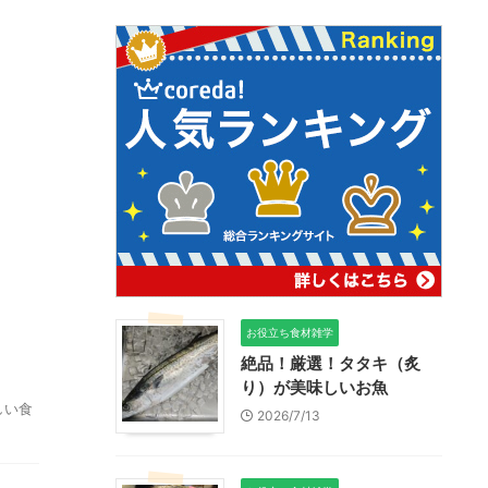
お役立ち食材雑学
絶品！厳選！タタキ（炙
り）が美味しいお魚
しい食
2026/7/13