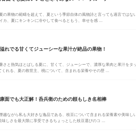
、夏の果物の範疇を超えて、夏という季節自体の風物詩と言っても過言ではな
イカ、夏にキンキンに冷やして食べるともう、幸せを感 ...
溢れでる甘くてジューシーな果汁が絶品の果物！
、暑さと熱気ほとばしる夏に、甘くて、ジューシーで、濃厚な果肉と果汁をタ
くれる、夏の救世主、桃について、含まれる栄養やその歴 ...
康面でも大正解！呑兵衛のための頼もしき名相棒
、僭越ながら私も大好きな逸品である、枝豆について含まれる栄養素や美味し
味しさを最大限に享受できるちょっとした枝豆選びのコ ...