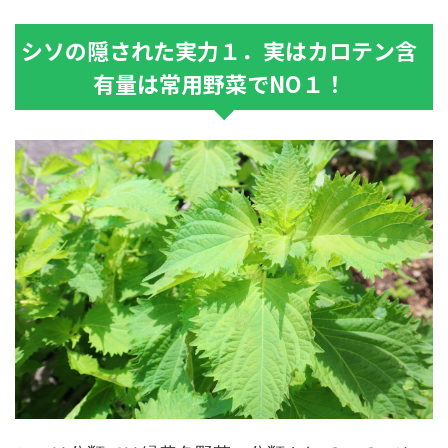
シソの隠された実力１．実はカロテン含
有量は常用野菜でNO１！