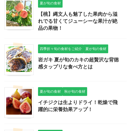
夏が旬の食材
【桃】縄文人も魅了した果肉から溢
れでる甘くてジューシーな果汁が絶
品の果物！
四季折々旬の食材をご紹介
夏が旬の食材
岩ガキ 夏が旬のカキの超贅沢な背徳
感タップリな食べ方とは
夏が旬の食材
秋が旬の食材
イチジクは生よりドライ！乾燥で飛
躍的に栄養効果アップ！