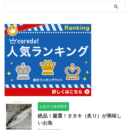
お役立ち食材雑学
絶品！厳選！タタキ（炙り）が美味し
いお魚