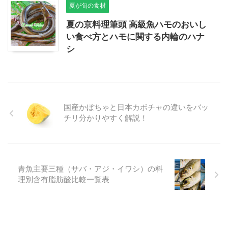
夏が旬の食材
夏の京料理筆頭 高級魚ハモのおいし
い食べ方とハモに関する内輪のハナ
シ
国産かぼちゃと日本カボチャの違いをバッ
チリ分かりやすく解説！
青魚主要三種（サバ・アジ・イワシ）の料
理別含有脂肪酸比較一覧表