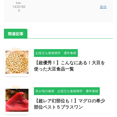
lue-
1420192
返信
5
関連記事
お役立ち食材雑学
通年食材
【超優秀！】こんなにある！大豆を
使った大豆食品一覧
冬が旬の食材
お役立ち食材雑学
通年食材
【超レア幻部位も！】マグロの希少
部位ベスト５プラスワン