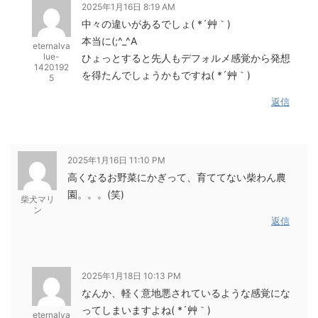
2025年1月16日 8:19 AM
中々の違いがあるでしょ( *´艸｀)
本当に(;^_^A
eternalva
lue-
ひょっとすると先人もデフォルメ感覚から発想
1420192
を得たんでしょうかもですね( *´艸｀)
5
返信
2025年1月16日 11:10 PM
高くなるお野菜にかぎって、育ててない柴わん農
園。。。(笑)
柴犬マリ
ン
返信
2025年1月18日 10:13 PM
なんか、軽く意地悪されているような感覚にな
ってしまいますよね( *´艸｀)
eternalva