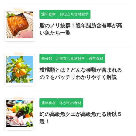
通年食材
お役立ち食材雑学
脂のノリ抜群！通年脂肪含有率が高
い魚たち一覧
未分類
お役立ち食材雑学
通年食材
柑橘類とは？どんな種類が含まれる
の？をバッチリわかりやすく解説
通年食材
冬が旬の食材
幻の高級魚クエが高級魚たる所以５
選！